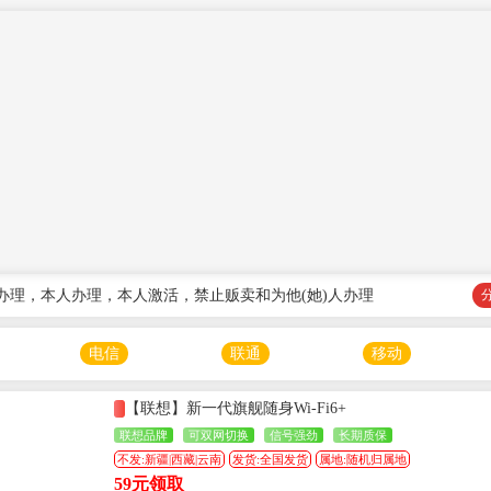
办理，本人办理，本人激活，禁止贩卖和为他(她)人办理
电信
联通
移动
【联想】新一代旗舰随身Wi-Fi6+
联想品牌
可双网切换
信号强劲
长期质保
不发:新疆|西藏|云南
发货:全国发货
属地:随机归属地
59元领取